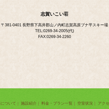
志賀いこい荘
〒381-0401 長野県下高井郡山ノ内町志賀高原ブナ平スキー場
TEL:0269-34-2005(代)
FAX:0269-34-2260
荘について
｜
施設紹介
｜
料金・プラン一覧
｜
空室状況
｜
アク